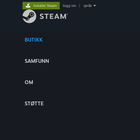
Installer Steam
logg inn
|
språk
BUTIKK
SAMFUNN
OM
STØTTE