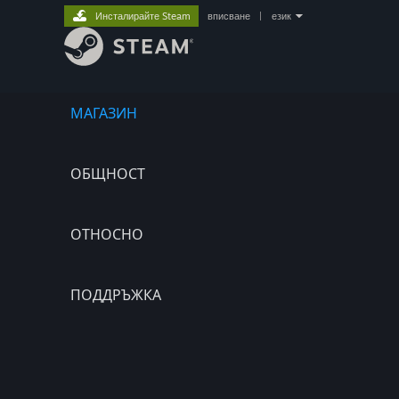
Инсталирайте Steam
вписване
|
език
МАГАЗИН
ОБЩНОСТ
ОТНОСНО
ПОДДРЪЖКА