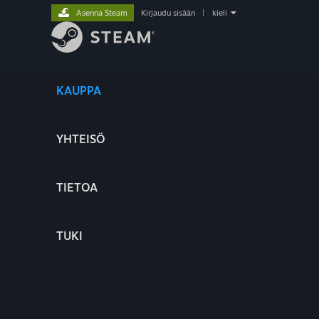
Asenna Steam
Kirjaudu sisään
|
kieli
KAUPPA
YHTEISÖ
TIETOA
TUKI