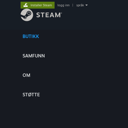
Installer Steam
logg inn
|
språk
BUTIKK
SAMFUNN
OM
STØTTE