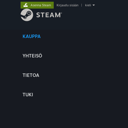
Asenna Steam
Kirjaudu sisään
|
kieli
KAUPPA
YHTEISÖ
TIETOA
TUKI