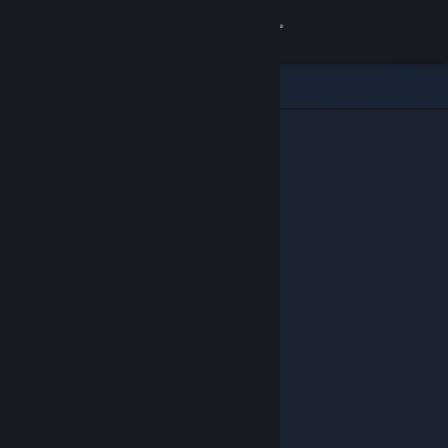
Kirjaudu sisään
Kauppa
Yhteisö
Tietoa
Tuki
Vaihda kieli
Hanki Steam-mobiilisovellus
Näytä työpöytäsivusto