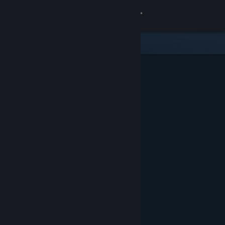
로그인
상점
커뮤니티
정보
지원
언어 변경
Steam 모바일 앱 다운로드
PC 웹사이트 보기