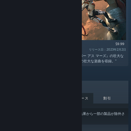
$9.99
リリース日：2023年2月2日
“有名作曲家Sander van Zanten氏が贈る『デリバー アス マーズ』の壮大な
サウンドトラック。合計5時間を超える全111曲の壮大な楽曲を収録。”
売上上位
新作
近日中リリース
割引
あなたのコンテンツまたは言語の設定
により、結果から一部の製品が除外さ
れている場合があります。