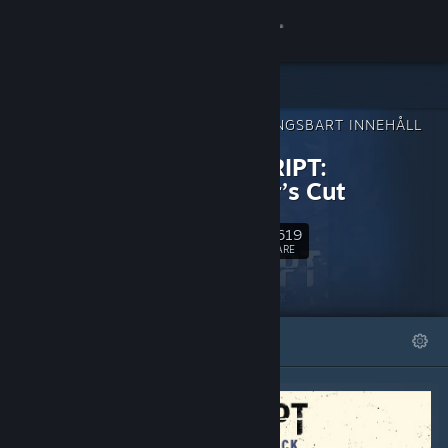
Logga in
Butik
NEDLADDNINGSBART INNEHÅLL
Gemenskap
FÖR
CONSCRIPT:
Director’s Cut
Om
21,619
Följ
Support
FÖLJARE
Byt språk
I FOKUS
LISTOR
Skaffa Steams mobilapp
Se skrivbordswebbplats