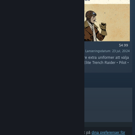
$4.99
Lanseringsdatum: 23 jul, 2024
“Kämpa dig fram genom skyttegravarna med tre extra uniformer att välja
mellan i Trench Raider pack, som innehåller: • Elite Trench Raider • Pilot •
English Tommy”
BÄSTSÄLJARE
NYA SLÄPP
KOMMANDE SLÄPP
RABATTER
Resultat kan exkludera vissa produkter baserat på
dina preferenser för