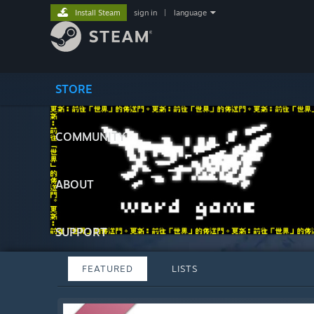
Install Steam
sign in
|
language
STORE
COMMUNITY
ABOUT
SUPPORT
FEATURED
LISTS