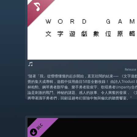
Release
“隨著「我」從懵懵懂懂的起步開始，直至壯闊的結束── 《文字遊
覺的集大成專輯，遊戲中採用曲目58首全數收錄！ 由詩人Triodust
林柏勲、鋼琴勇者顏罕倫、樂手勇者龍俊宇、歌唱勇者Uniparity
論是刺激的戰鬥、神秘的謎題、感人的故事、令人興奮的發展， 《
將帶著識字勇者們，回顧這趟奇幻冒險中無與倫比的聽覺饗宴。”