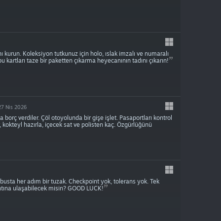
ını kurun. Koleksiyon tutkunuz için holo, ıslak imzalı ve numaralı
bu kartları taze bir paketten çıkarma heyecanının tadını çıkarın!
27 Nis 2026
orç verdiler. Çöl otoyolunda bir gişe işlet. Pasaportları kontrol
, kokteyl hazırla, içecek sat ve polisten kaç. Özgürlüğünü
âbusta her adım bir tuzak. Checkpoint yok, tolerans yok. Tek
lantına ulaşabilecek misin? GOOD LUCK!