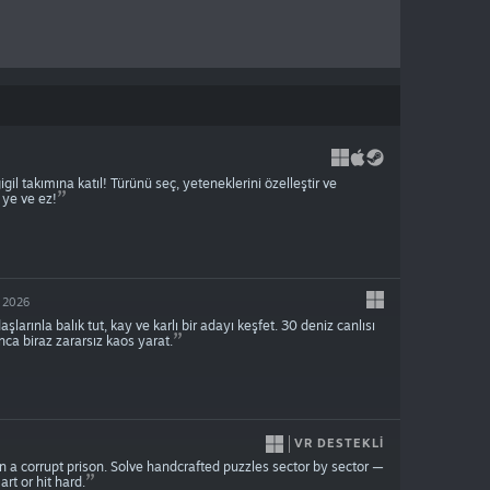
il takımına katıl! Türünü seç, yeteneklerini özelleştir ve
 ye ve ez!
 2026
rınla balık tut, kay ve karlı bir adayı keşfet. 30 deniz canlısı
nca biraz zararsız kaos yarat.
VR DESTEKLI
 a corrupt prison. Solve handcrafted puzzles sector by sector —
rt or hit hard.