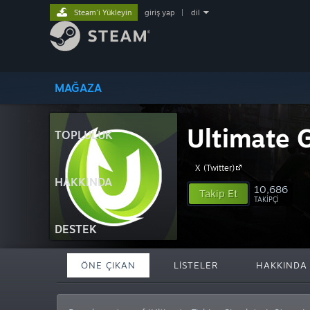
Steam'i Yükleyin
giriş yap
|
dil
MAĞAZA
Ultimate 
TOPLULUK
X (Twitter)
HAKKINDA
10,686
Takip Et
TAKIPÇI
DESTEK
ÖNE ÇIKAN
LISTELER
HAKKINDA