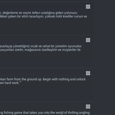
, değerleme ve seçim tefeci ustalığına giden yolunuzu
 dikkat çeken bir vitrin tasarlayın, yüksek riskli krediler sunun ve
asarlayıp yönettiğiniz sıcak ve rahat bir yönetim oyunudur.
asyonları üretin, mağazanızı özelleştirin ve müşteriler ile
yptian farm from the ground up. Begin with nothing and unlock
own hard work.
ng fishing game that takes you into the world of thrilling angling