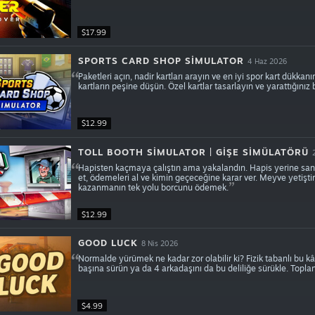
$17.99
SPORTS CARD SHOP SIMULATOR
4 Haz 2026
Paketleri açın, nadir kartları arayın ve en iyi spor kart dükkan
kartların peşine düşün. Özel kartlar tasarlayın ve yarattığınız 
$12.99
TOLL BOOTH SIMULATOR | GIŞE SIMÜLATÖRÜ
Hapisten kaçmaya çalıştın ama yakalandın. Hapis yerine sana b
et, ödemeleri al ve kimin geçeceğine karar ver. Meyve yetiştir
kazanmanın tek yolu borcunu ödemek.
$12.99
GOOD LUCK
8 Nis 2026
Normalde yürümek ne kadar zor olabilir ki? Fizik tabanlı bu k
başına sürün ya da 4 arkadaşını da bu deliliğe sürükle. Top
$4.99