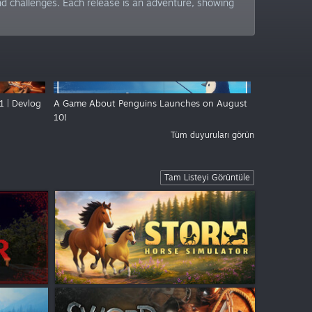
nd challenges. Each release is an adventure, showing
1 | Devlog
A Game About Penguins Launches on August
10!
Tüm duyuruları görün
Tam Listeyi Görüntüle