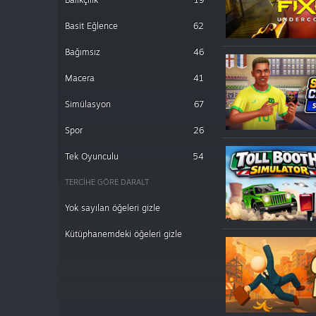
Basit Eğlence
62
Bağımsız
46
Macera
41
Simülasyon
67
Spor
26
Tek Oyunculu
54
TERCIHE GÖRE DARALT
Yok sayılan öğeleri gizle
Kütüphanemdeki öğeleri gizle