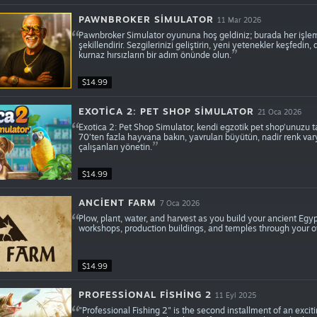
PAWNBROKER SIMULATOR
11 Mar 2026
Pawnbroker Simulator oyununa hoş geldiniz; burada her işlem
şekillendirir. Sezgilerinizi geliştirin, yeni yetenekler keşfedin,
kurnaz hırsızların bir adım önünde olun.
$14.99
EXOTICA 2: PET SHOP SIMULATOR
21 Oca 2026
Exotica 2: Pet Shop Simulator, kendi egzotik pet shop’unuzu t
70’ten fazla hayvana bakın, yavruları büyütün, nadir renk vary
çalışanları yönetin.
$14.99
ANCIENT FARM
7 Oca 2026
Plow, plant, water, and harvest as you build your ancient Eg
workshops, production buildings, and temples through your 
$14.99
PROFESSIONAL FISHING 2
11 Eyl 2025
"Professional Fishing 2" is the second installment of an exciti