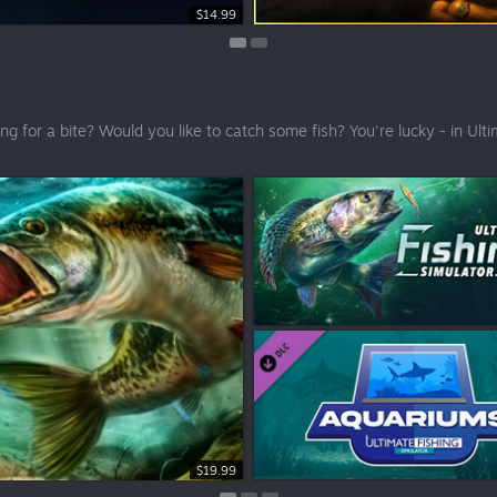
$19.99
$14.99
 a bite? Would you like to catch some fish? You're lucky - in Ultimat
$19.99
$2.99
$4.99