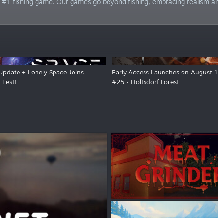
's #1 fishing game. Our games go beyond fishing, embracing realism a
Update + Lonely Space Joins
Early Access Launches on August 1
 Fest!
#25 - Holtsdorf Forest