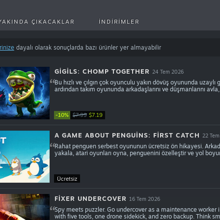
YAKINDA ÇIKACAKLAR
İNDIRIMLER
rinize
dayalı olarak sonuçlarda bazı ürünler yer almayabilir
GIGILS: CHOMP TOGETHER
24 Tem 2026
Bu hızlı ve çılgın çok oyunculu yakın dövüş oyununda uzaylı gig
ardından takım oyununda arkadaşlarını ve düşmanlarını avla,
-10%
$7.99
$7.19
A GAME ABOUT PENGUINS: FIRST CATCH
22 Tem
Rahat penguen serbest oyununun ücretsiz ön hikayesi. Arkadaşla
yakala, atari oyunları oyna, penguenini özelleştir ve yol boyu
Ücretsiz
FIXER UNDERCOVER
16 Tem 2026
Spy meets puzzler. Go undercover as a maintenance worker in
with five tools, one drone sidekick, and zero backup. Think sma