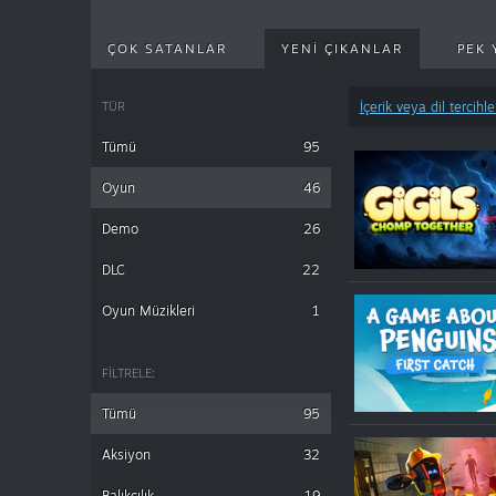
ÇOK SATANLAR
YENI ÇIKANLAR
PEK 
TÜR
İçerik veya dil tercihle
Tümü
95
Oyun
46
Demo
26
DLC
22
Oyun Müzikleri
1
FILTRELE:
Tümü
95
Aksiyon
32
Balıkçılık
19