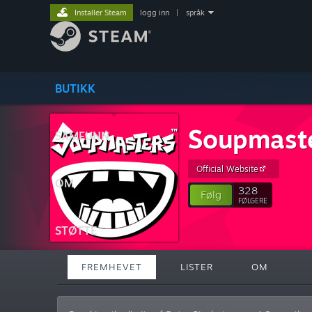
Installer Steam
logg inn
|
språk
BUTIKK
Soupmast
SAMFUNN
Official Website
OM
328
Følg
FØLGERE
STØTTE
FREMHEVET
LISTER
OM