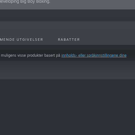
 developing Big Boy Boxing.
MENDE UTGIVELSER
RABATTER
 muligens visse produkter basert på
innholds- eller språkinnstillingene dine