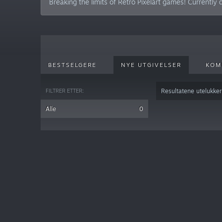
Breaking the limits of Retro Pixelart games! Currently
BESTSELGERE
NYE UTGIVELSER
KOM
FILTRER ETTER:
Resultatene utelukker
Alle
0