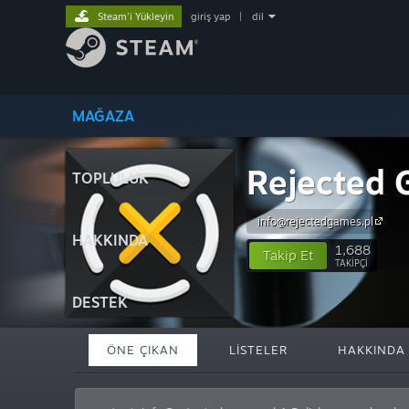
Steam'i Yükleyin
giriş yap
|
dil
MAĞAZA
Rejected
TOPLULUK
info@rejectedgames.pl
HAKKINDA
1,688
Takip Et
TAKIPÇI
DESTEK
ÖNE ÇIKAN
LISTELER
HAKKINDA