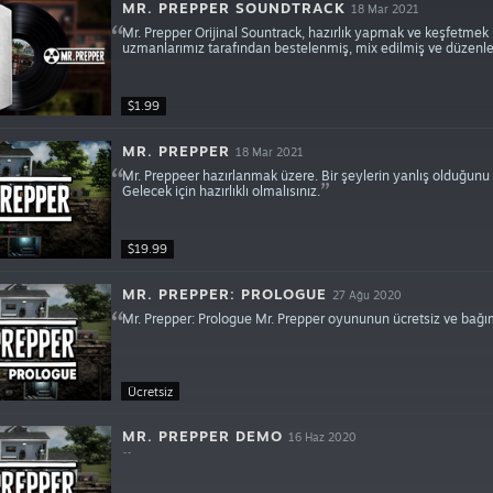
MR. PREPPER SOUNDTRACK
18 Mar 2021
Mr. Prepper Orijinal Sountrack, hazırlık yapmak ve keşfetmek içi
uzmanlarımız tarafından bestelenmiş, mix edilmiş ve düzenl
$1.99
MR. PREPPER
18 Mar 2021
Mr. Preppeer hazırlanmak üzere. Bir şeylerin yanlış olduğunu 
Gelecek için hazırlıklı olmalısınız.
$19.99
MR. PREPPER: PROLOGUE
27 Ağu 2020
Mr. Prepper: Prologue Mr. Prepper oyununun ücretsiz ve bağım
Ücretsiz
MR. PREPPER DEMO
16 Haz 2020