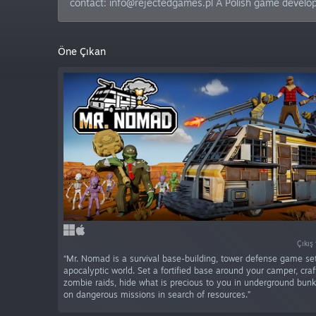
contact: info@rejectedgames.pl A Polish game devel
Öne Çıkan
Çıkış
“Mr. Nomad is a survival base-building, tower defense game set
apocalyptic world. Set a fortified base around your camper, craf
zombie raids, hide what is precious to you in underground bun
on dangerous missions in search of resources.”