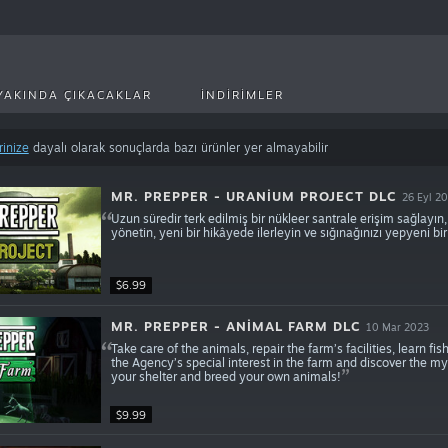
YAKINDA ÇIKACAKLAR
İNDIRIMLER
rinize
dayalı olarak sonuçlarda bazı ürünler yer almayabilir
MR. PREPPER - URANIUM PROJECT DLC
26 Eyl 2
Uzun süredir terk edilmiş bir nükleer santrale erişim sağlayı
yönetin, yeni bir hikâyede ilerleyin ve sığınağınızı yepyeni bi
$6.99
MR. PREPPER - ANIMAL FARM DLC
10 Mar 2023
Take care of the animals, repair the farm’s facilities, learn f
the Agency’s special interest in the farm and discover the m
your shelter and breed your own animals!
$9.99