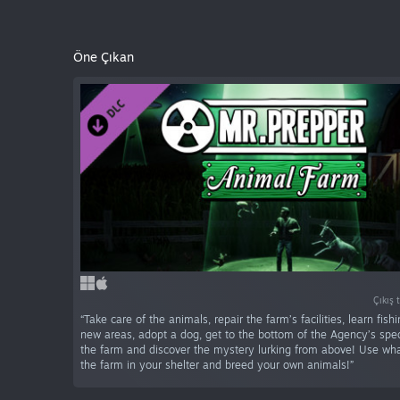
Öne Çıkan
Çıkış 
“Take care of the animals, repair the farm’s facilities, learn fish
new areas, adopt a dog, get to the bottom of the Agency’s speci
the farm and discover the mystery lurking from above! Use wha
the farm in your shelter and breed your own animals!”