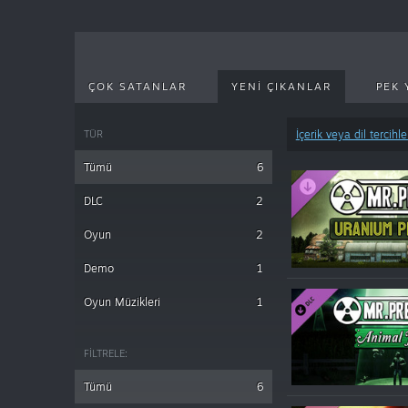
ÇOK SATANLAR
YENI ÇIKANLAR
PEK 
TÜR
İçerik veya dil tercihle
Tümü
6
DLC
2
Oyun
2
Demo
1
Oyun Müzikleri
1
FILTRELE:
Tümü
6