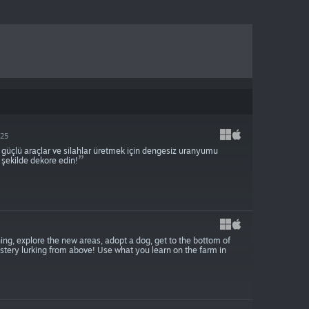
025
n, güçlü araçlar ve silahlar üretmek için dengesiz uranyumu
r şekilde dekore edin!
ishing, explore the new areas, adopt a dog, get to the bottom of
ystery lurking from above! Use what you learn on the farm in