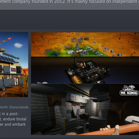
opment company founded in 2012. It's mainly focused on independen
 tarihi: Duyurulacak
 in a post-
t, endure brutal
ker and embark