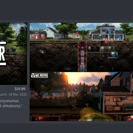
$19.99
 tarihi: 18 Mar 2021
eziyorsunuz,
ı olmalısınız.”