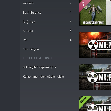
Aksiyon
2
Basit Eğlence
4
Bağımsız
4
Macera
5
RYO
4
Simülasyon
5
TERCIHE GÖRE DARALT
Yok sayılan öğeleri gizle
Kütüphanemdeki öğeleri gizle