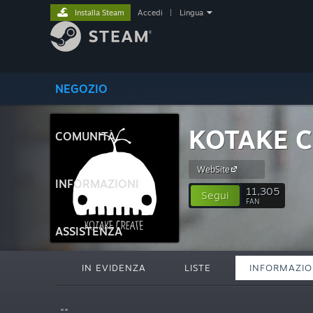
Installa Steam
Accedi
|
Lingua
NEGOZIO
KOTAKE 
COMUNITÀ
WebSite
INFORMAZIONI
11,305
Segui
FAN
ASSISTENZA
IN EVIDENZA
LISTE
INFORMAZIO
""