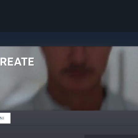
CREATE
NI