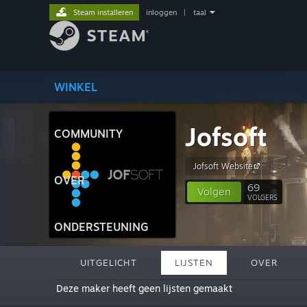
Steam installeren
inloggen
|
taal
WINKEL
Jofsoft
COMMUNITY
Jofsoft Website
OVER
69
Volgen
VOLGERS
ONDERSTEUNING
UITGELICHT
LIJSTEN
OVER
Deze maker heeft geen lijsten gemaakt