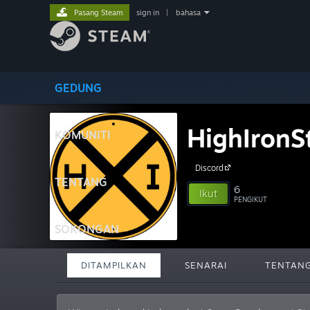
Pasang Steam
sign in
|
bahasa
GEDUNG
HighIronS
KOMUNITI
Discord
TENTANG
6
Ikut
PENGIKUT
SOKONGAN
DITAMPILKAN
SENARAI
TENTAN