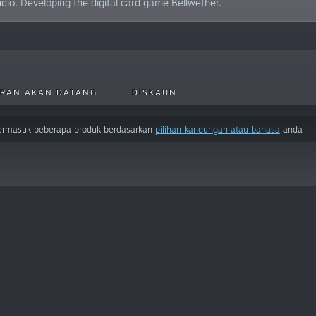
. Developing the digital card game Bellwether.
RAN AKAN DATANG
DISKAUN
termasuk beberapa produk berdasarkan
pilihan kandungan atau bahasa
anda