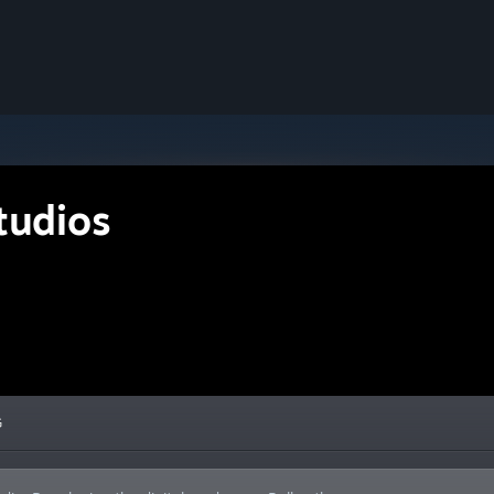
tudios
G