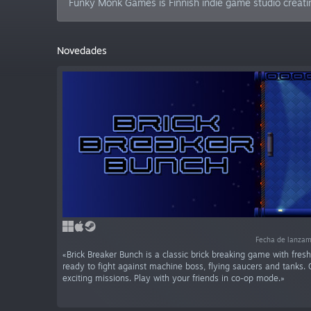
Funky Monk Games is Finnish indie game studio creatin
Novedades
Fecha de lanza
«Brick Breaker Bunch is a classic brick breaking game with fres
ready to fight against machine boss, flying saucers and tanks. 
exciting missions. Play with your friends in co-op mode.»