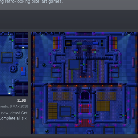
g retro-looking pixel art games.
$1.99
miento: 8 MAR 2018
h new ideas! Get
Complete all six