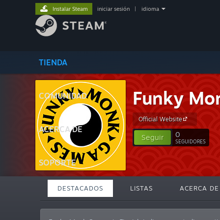
Instalar Steam
iniciar sesión
|
idioma
TIENDA
Funky Mo
COMUNIDAD
Official Website
ACERCA DE
0
Seguir
SEGUIDORES
SOPORTE
DESTACADOS
LISTAS
ACERCA DE