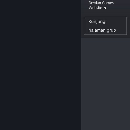
Devdan Games
Website
40
Kunjungi
PENGIKUT KREATOR
0
halaman grup
ULASAN YANG DIPOSTING