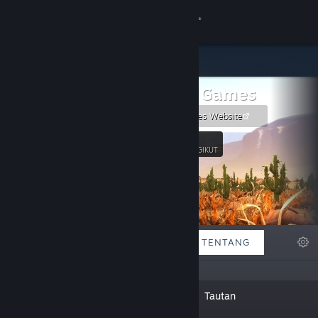
Login
Toko
Devdan Games
Komunitas
Devdan Games Website
Tentang
40
Ikuti
PENGIKUT
Bantuan
Ubah bahasa
DIFITURKAN
DAFTAR
TENTANG
Dapatkan Aplikasi Seluler Steam
Lihat situs web desktop
"Developper of 3D action games,
Tautan
helicopters games and first person
shooters !"