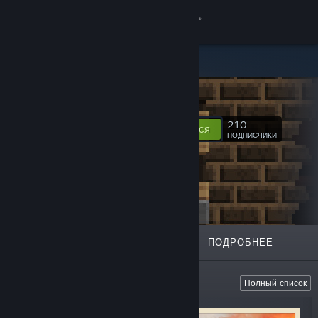
Войти
Магазин
CarloC
Сообщество
210
Подписаться
ПОДПИСЧИКИ
Информация
Поддержка
Изменить язык
ИЗБРАННОЕ
СПИСКИ
ПОДРОБНЕЕ
Скачать мобильное приложение Steam
Полная версия
Strategy & Management
Полный список