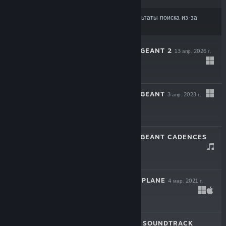
Некоторые продукты могли не войти в результаты поиска из-за
ваших настроек контента или языка
FULL METAL SERGEANT 2
13 апр. 2026 г.
$9.99
FULL METAL SERGEANT
3 апр. 2023 г.
$9.99
FULL METAL SERGEANT CADENCES
19 янв. 2023 г.
$1.99
UNTIL THE LAST PLANE
4 мар. 2021 г.
$10.99
THE FINAL BOSS SOUNDTRACK