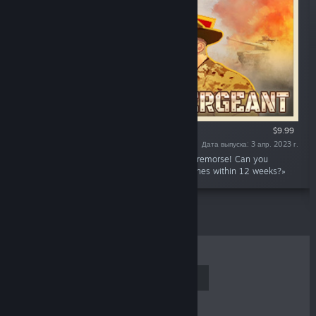
$9.99
Дата выпуска: 3 апр. 2023 г.
«Be the drill instructor! Insult recruits with no remorse! Can you
transform flabby recruits into lean war machines within 12 weeks?»
ЛИДЕРЫ ПРОДАЖ
НОВИНКИ
СКОРО ВЫЙДУТ
СКИДКИ