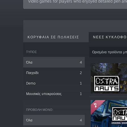
Video games for players who enjoyed detailed pen an
ΚΟΡΥΦΑΊΑ ΣΕ ΠΩΛΉΣΕΙΣ
ΝΈΕΣ ΚΥΚΛΟΦΟ
ΤΎΠΟΣ
Ορισμένα προϊόντα μπ
Όλα
4
Παιχνίδι
2
Demo
1
Μουσικές υποκρούσεις
1
ΠΡΟΒΟΛΉ ΜΌΝΟ:
Όλα
4