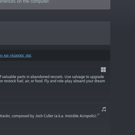
eriences on the computer.
ου και γλώσσας σας
f valuable parts in abandoned vessels. Use salvage to upgrade
or restock fuel, air, or food. Fly and role-play aboard your dream
racks, composed by Josh Culler (a.k.a. Invisible Acropolis).