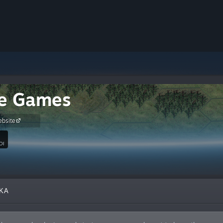
le Games
ebsite
ΟΙ
ΚΆ