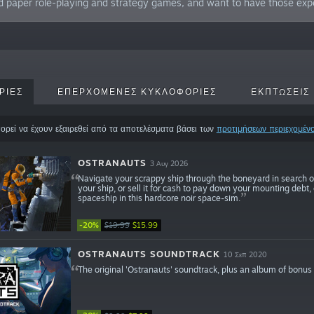
d paper role-playing and strategy games, and want to have those exp
ΡΊΕΣ
ΕΠΕΡΧΌΜΕΝΕΣ ΚΥΚΛΟΦΟΡΊΕΣ
ΕΚΠΤΏΣΕΙΣ
ορεί να έχουν εξαιρεθεί από τα αποτελέσματα βάσει των
προτιμήσεων περιεχομέν
OSTRANAUTS
3 Αυγ 2026
Navigate your scrappy ship through the boneyard in search o
your ship, or sell it for cash to pay down your mounting debt, 
spaceship in this hardcore noir space-sim.
-20%
$19.99
$15.99
OSTRANAUTS SOUNDTRACK
10 Σεπ 2020
The original 'Ostranauts' soundtrack, plus an album of bonus t