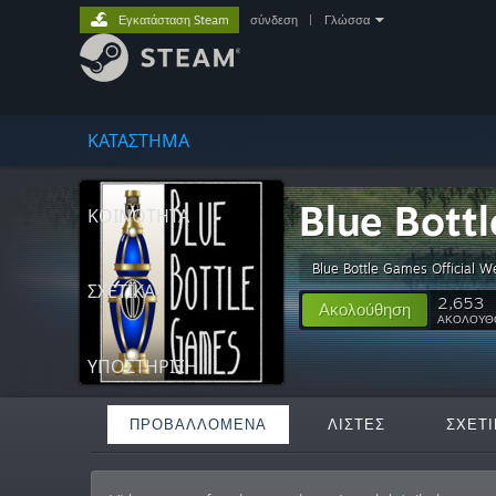
Εγκατάσταση Steam
σύνδεση
|
Γλώσσα
ΚΑΤΑΣΤΗΜΑ
Blue Bott
ΚΟΙΝΟΤΗΤΑ
Blue Bottle Games Official W
ΣΧΕΤΙΚΆ
2,653
Ακολούθηση
ΑΚΟΛΟΥΘ
ΥΠΟΣΤΗΡΙΞΗ
ΠΡΟΒΑΛΛΌΜΕΝΑ
ΛΊΣΤΕΣ
ΣΧΕΤΙ