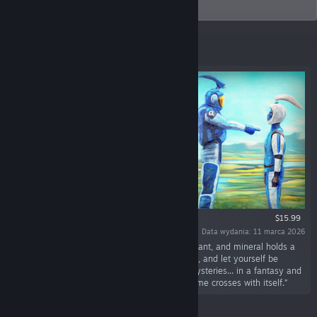
always want to return to.
Wyróżnione
$15.99
Data wydania: 11 marca 2026
„Explore a living world where every creature, plant, and mineral holds a
story... sketch what you discover, solve puzzles, and let yourself be
guided by characters who blend humor and mysteries... in a fantasy and
science‑fiction adventure, where the echo of time crosses with itself.”