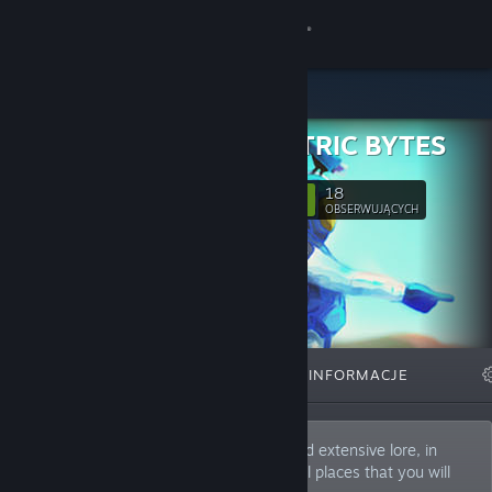
Zaloguj się
Sklep
GEOMETRIC BYTES
Społeczność
18
Obserwuj
OBSERWUJĄCYCH
Informacje
Wsparcie
Zmień język
WYRÓŻNIONE
LISTY
INFORMACJE
Pobierz aplikację mobilną Steam
Wersja przeglądarkowa
We create games with deep narrative and extensive lore, in
huge worlds to explore and enjoy. Special places that you will