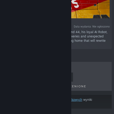
Data wydania: Nie ogłoszono
„Help the experienced space engineer Lenox and 44, his loyal AI Robot,
to survive in a hostile environment full of discoveries and unexpected
encounters. Join them in that quest for returning home that will rewrite
the destiny of two worlds.”
BESTSELLERY
NOWE TYTUŁY
NADCHODZĄCE TYTUŁY
PRZECENIONE
Na podstawie
twoich preferencji treści lub językowych
wyniki
wyszukiwania pomijają część produktów.