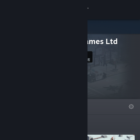
登录
商店
Dope Games Ltd
社区
81
关注
关于
关注者
客服
更改语言
精选
列表
关于
获取 Steam 手机应用
查看桌面版网站
新品