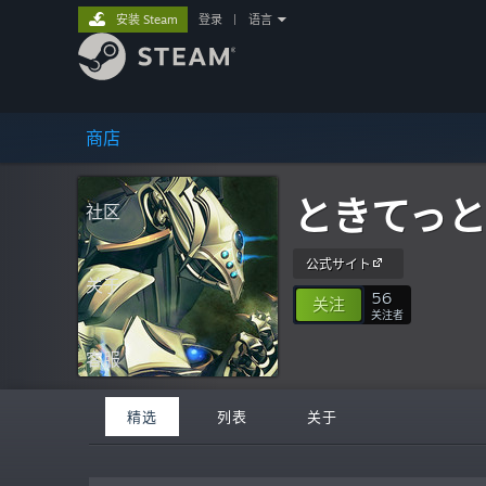
安装 Steam
登录
|
语言
商店
ときてっと
社区
公式サイト
关于
56
关注
关注者
客服
精选
列表
关于