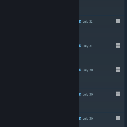
-20%
$9.99
$7.99
RECOMMENDED
July 31
-20%
$10.49
$8.39
RECOMMENDED
July 31
RECOMMENDED
July 30
-75%
$39.99
$9.99
RECOMMENDED
July 30
LIVE
-10%
$24.99
$22.49
RECOMMENDED
July 30