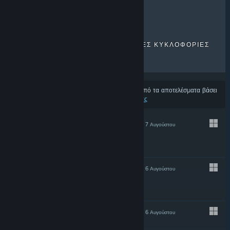
ΠΡΌΣΦΑΤΕΣ ΚΡΙΤΙΚΈΣ
ΚΟΡΥΦΑΊΑ ΣΕ ΠΩΛΉΣΕΙΣ
ΝΈΕΣ ΚΥΚΛΟΦΟΡΊΕΣ
ΕΚΠΤΏΣΕΙΣ
Ορισμένα προϊόντα μπορεί να έχουν εξαιρεθεί από τα αποτελέσματα βάσει
των
προτιμήσεων περιεχομένου και γλώσσας σας
ΤΟ ΠΡΟΤΕΊΝΕΙ
7 Αυγούστου
$2.00
ΤΟ ΠΡΟΤΕΊΝΕΙ
6 Αυγούστου
ΤΟ ΠΡΟΤΕΊΝΕΙ
6 Αυγούστου