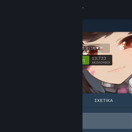
Σύνδεση
Κατάστημα
甄游组
Κοινότητα
💗不买假粉💗欢迎订阅💗
Σχετικά
13,733
Ακολούθηση
ΑΚΟΛΟΥΘΟΙ
Υποστήριξη
Αλλαγή γλώσσας
ΠΡΟΒΑΛΛΌΜΕΝΑ
ΛΊΣΤΕΣ
ΣΧΕΤΙΚΆ
Αποκτήστε την εφαρμογή Steam για κινητές συσκευές
Προβολή ιστοσελίδας για υπολογιστές
💗不买假粉💗欢迎订阅💗