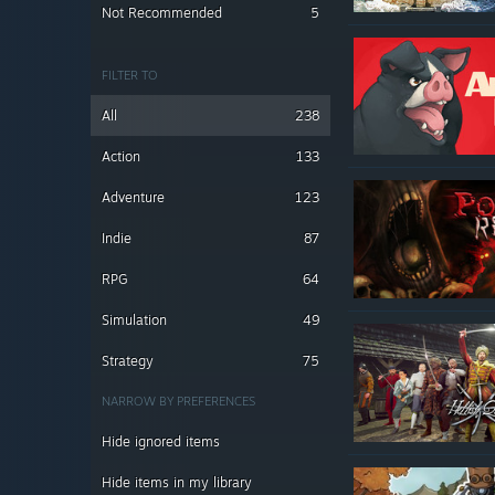
Not Recommended
5
FILTER TO
All
238
Action
133
Adventure
123
Indie
87
RPG
64
Simulation
49
Strategy
75
NARROW BY PREFERENCES
Hide ignored items
Hide items in my library