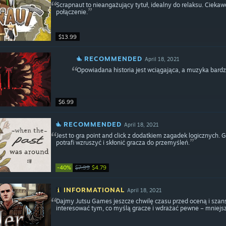
Scrapnaut to nieangażujący tytuł, idealny do relaksu. Ciekaw
połączenie.
$13.99
RECOMMENDED
April 18, 2021
Opowiadana historia jest wciągająca, a muzyka bard
$6.99
RECOMMENDED
April 18, 2021
Jest to gra point and click z dodatkiem zagadek logicznych. G
potrafi wzruszyć i skłonić gracza do przemyśleń.
-40%
$7.99
$4.79
INFORMATIONAL
April 18, 2021
Dajmy Jutsu Games jeszcze chwilę czasu przed oceną i szansę
interesować tym, co myślą gracze i wdrażać pewne – mniejsz