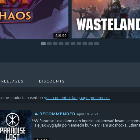
-85%
-76%
-70%
$29.99
$5.99
$4.99
$19.99
$14.99
$19.99
$9.99
$9.99
$9.99
$4.49
$1.43
$1.49
 RELEASES
DISCOUNTS
 some products based on
your content or language preferences
RECOMMENDED
April 18, 2021
W Paradise Lost dane nam będzie pokierować losami chłopca
się jak wygląda po niemiecki bunkier? Fani Bioshocka, Etha