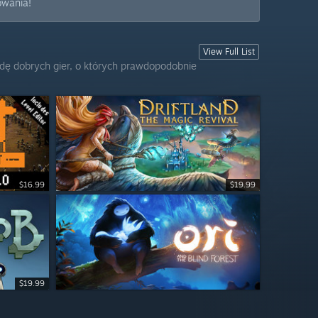
owania!
View Full List
dę dobrych gier, o których prawdopodobnie
$16.99
$14.99
$11.99
$19.99
$19.99
4.99
$19.99
$12.49
$14.99