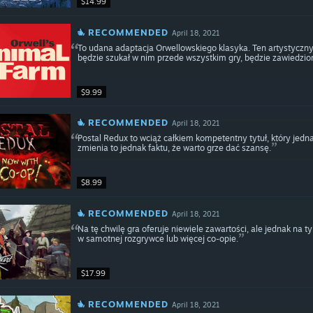
$14.99
RECOMMENDED
April 18, 2021
To udana adaptacja Orwellowskiego klasyka. Ten artystyczny
będzie szukał w nim przede wszystkim gry, będzie zawiedzion
$9.99
RECOMMENDED
April 18, 2021
Postal Redux to wciąż całkiem kompetentny tytuł, który jedn
zmienia to jednak faktu, że warto grze dać szansę.
$8.99
RECOMMENDED
April 18, 2021
Na tę chwilę gra oferuje niewiele zawartości, ale jednak na ty
w samotnej rozgrywce lub więcej co-opie.
$17.99
RECOMMENDED
April 18, 2021