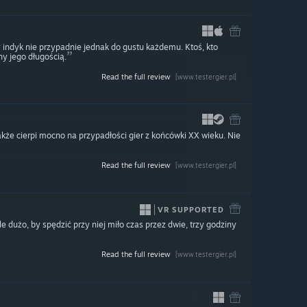
 indyk nie przypadnie jednak do gustu każdemu. Ktoś, kto
y jego długością.
Read the full review
[www.testergier.pl]
akże cierpi mocno na przypadłości gier z końcówki XX wieku. Nie
Read the full review
[www.testergier.pl]
VR SUPPORTED
le dużo, by spędzić przy niej miło czas przez dwie, trzy godziny
Read the full review
[www.testergier.pl]