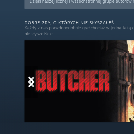
Dzięki naszej licznej i wszechstronnej grupie autoró
DOBRE GRY, O KTÓRYCH NIE SŁYSZAŁEŚ
Każdy z nas prawdopodobnie grał chociaż w jedną taką g
nie słyszeliście.