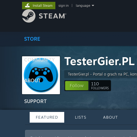
Install Steam
sign in
|
language
STORE
TesterGier.PL
COMMUNITY
TesterGier.pl - Portal o grach na PC, ko
ABOUT
110
Follow
FOLLOWERS
SUPPORT
FEATURED
LISTS
ABOUT