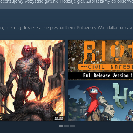
w recenzujemy wszystkie gatunki i rodzaje gier. Zapraszamy do obserw
rę, o której dowiedział się przypadkiem. Pokażemy Wam kilka napraw
-50%
$14.99
$19.99
$9.99
$2