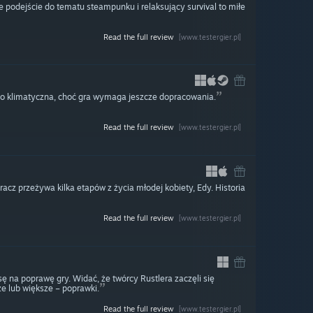
e podejście do tematu steampunku i relaksujący survival to miłe
Read the full review
[www.testergier.pl]
zo klimatyczna, choć gra wymaga jeszcze dopracowania.
Read the full review
[www.testergier.pl]
racz przeżywa kilka etapów z życia młodej kobiety, Edy. Historia
Read the full review
[www.testergier.pl]
 na poprawę gry. Widać, że twórcy Rustlera zaczęli się
e lub większe – poprawki.
Read the full review
[www.testergier.pl]