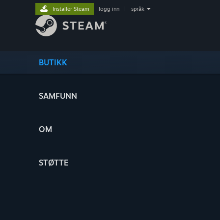
Installer Steam
logg inn
|
språk
BUTIKK
SAMFUNN
OM
STØTTE