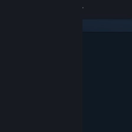
Bejelentkezés
Áruház
Közösség
Névjegy
Támogatás
Nyelvváltás
A Steam mobilalkalmazás beszerzése
Asztali weboldalra váltás