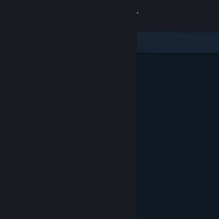
登入
商店
社群
關於
客服
變更語言
取得 Steam 行動應用程式
檢視電腦版網頁