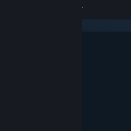
Anmelden
Shop
Community
Info
Support
Sprache ändern
Steam-Mobile-App herunterladen
Desktopversion anzeigen