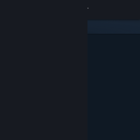
Conectează-te
Magazin
Comunitate
Despre
Asistență
Schimbă limba
Obține aplicația Steam pentru dispozitive mobile
Vezi site în versiunea pentru desktop