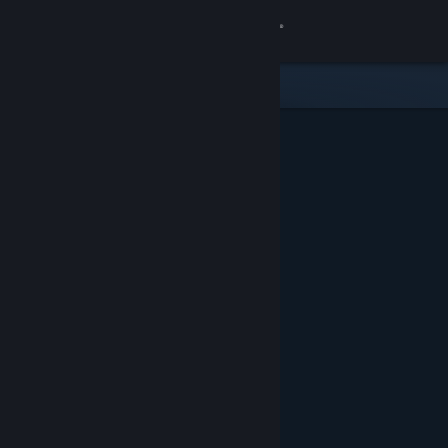
Logg inn
Butikk
Samfunn
Om
Kundestøtte
Bytt språk
Skaff deg Steam-appen på mobil
Vis skrivebordsversjon