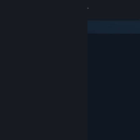
Anmelden
Shop
Community
Info
Support
Sprache ändern
Steam-Mobile-App herunterladen
Desktopversion anzeigen