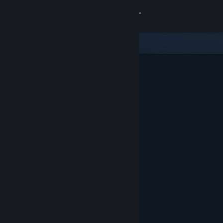
로그인
상점
커뮤니티
정보
지원
언어 변경
Steam 모바일 앱 다운로드
PC 웹사이트 보기