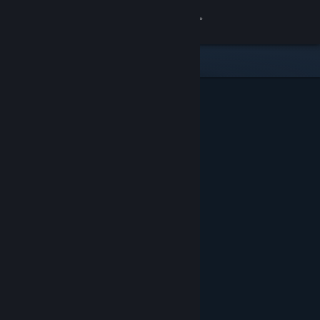
Accedi
Negozio
Comunità
Informazioni
Assistenza
Cambia la lingua
Ottieni l'app mobile di Steam
Visualizza il sito web per desktop