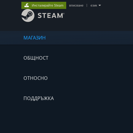
Инсталирайте Steam
вписване
|
език
МАГАЗИН
ОБЩНОСТ
ОТНОСНО
ПОДДРЪЖКА