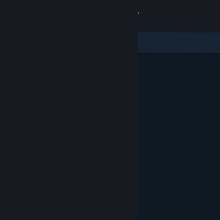
Iniciar sesión
Tienda
Comunidad
Acerca de
Soporte
Cambiar idioma
Descargar Steam Mobile
Ver versión clásica