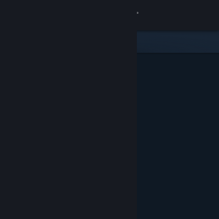
Войти
Магазин
Сообщество
Информация
Поддержка
Изменить язык
Скачать мобильное приложение Steam
Полная версия