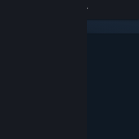
Bejelentkezés
Áruház
Közösség
Névjegy
Támogatás
Nyelvváltás
A Steam mobilalkalmazás beszerzése
Asztali weboldalra váltás