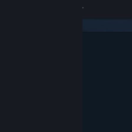
Вписване
Магазин
Общност
Относно
Поддръжка
Смяна на езика
Сдобийте се с мобилното Steam приложение
Преглед на сайта за настолни компютри