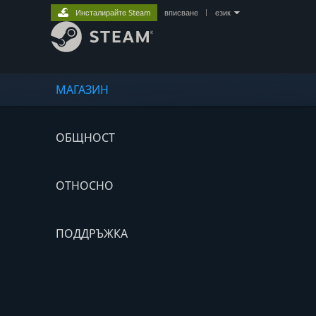
Инсталирайте Steam
вписване
|
език
МАГАЗИН
ОБЩНОСТ
ОТНОСНО
ПОДДРЪЖКА