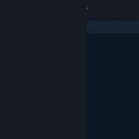
Se connecter
Magasin
Communauté
À propos
Support
Changer la langue
Télécharger l'application mobile Steam
Voir version ordi. du site