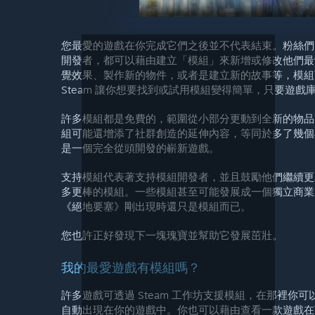
您最愛的遊戲在你完成它們之後並不代表結束。粉絲們
開發者，都可以藉由建立「模組」來新增或修改他們最
覺效果、製作新的物件，或者是建立新的故事等，模組
Steam 讓你想要找到或試用模組變得簡單，只要遊
許多模組都是免費的，範圍從小部分更動到全新的物品
組可能還增添了社群創造的延伸內容，等同於多了幾個
是一個完全從頭開發的嶄新遊戲。
支持模組代表著支持模組開發者，並且鼓勵他們繼續更
多更棒的模組。一些模組甚至可能發展成一個獨立商業產
《絕地要塞》剛出現時還只是模組而已。
您也許正好發現下一塊瑰寶並幫助它發展茁壯。
我的最愛遊戲有模組嗎？
許多遊戲可透過 Steam 工作坊支援模組，在那裡你
自動出現在你的遊戲中。你也可以藉由查看一款遊戲在