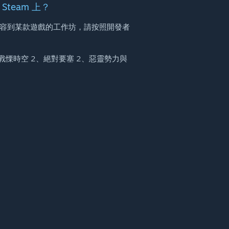
team 上？
容到某款遊戲的工作坊，請按照開發者
是戰慄時空 2、絕對要塞 2、惡靈勢力與