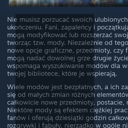
Nie musisz porzucać swoich ulubionych 
ukończeniu. Fani, zapaleńcy i początkuj
mogą modyfikować lub rozszerzać swoje
tworząc tzw. mody. Niezależnie od tego
nowe opcje graficzne, przedmioty, czy 
mogą nadać dowolnej grze drugie życi
wspomaga wyszukiwanie modów dla wsz
twojej bibliotece, które je wspierają.
Wiele modów jest bezpłatnych, a ich z
się od małych zmian różnych elementó
całkowicie nowe przedmioty, postacie, 
Niektóre mody są efektem ciężkiej prac
fanów i oferują dziesiątki godzin całko
rozgrywki i fabuły, nierzadko w ogóle 