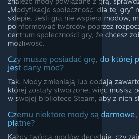
znaleźć mody powiązane z grą, sprawdz
„Modyfikacje społeczności dla tej gry” 
sklepie. Jeśli gra nie wspiera modów, 
poinformować twórców poprzez rozpocz
centrum społeczności gry, że chcesz zo
możliwość.
Czy muszę posiadać grę, do której 
jest dany mod?
Tak. Mody zmieniają lub dodają zawarto
której zostały stworzone, więc musisz 
w swojej bibliotece Steam, aby z nich s
Czemu niektóre mody są darmowe, 
płatne?
Każdy twórca modów decyduje, czy zai