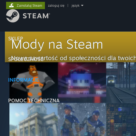
Zainstaluj Steam
zaloguj się
|
język
SKLEP
Mody na Steam
Nowa zawartość od społeczności dla twoich
SPOŁECZNOŚĆ
INFORMACJE
POMOC TECHNICZNA