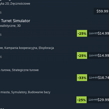
tyka 2D
, Zręcznościowe
$59.99
26
Turret Simulator
Realistyczne
, 3D
$14.9
-25%
$19.99
26
we
, Kampania kooperacyjna
, Eksploracja
$14.9
-25%
$19.99
26
a turowa
, Strategiczne turowe
$16.7
-33%
$24.99
 miasta
, Symulatory
, Budowanie bazy
$29.9
-25%
$39.99