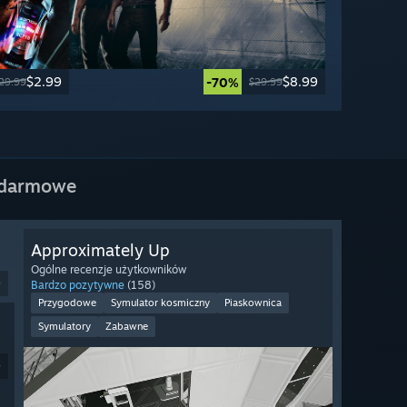
$2.99
$8.99
-70%
29.99
$29.99
 darmowe
Approximately Up
Ogólne recenzje użytkowników
9
Bardzo pozytywne
(158)
Przygodowe
Symulator kosmiczny
Piaskownica
Symulatory
Zabawne
9