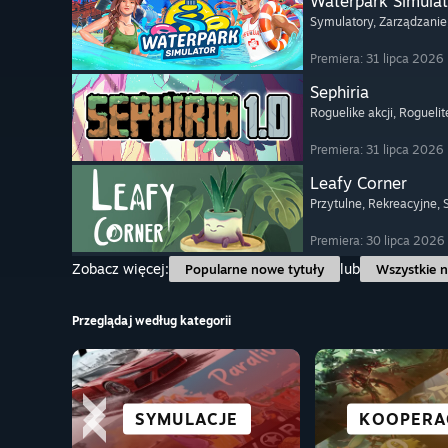
Waterpark Simulat
Symulatory
, Zarządzanie
Premiera: 31 lipca 2026
Sephiria
Roguelike akcji
, Roguelit
Premiera: 31 lipca 2026
Leafy Corner
Przytulne
, Rekreacyjne
,
Premiera: 30 lipca 2026
Zobacz więcej:
lub
Popularne nowe tytuły
Wszystkie n
Przeglądaj według kategorii
REKREACYJNE
WYŚCIGOWE
SYMULACJE
ANIME
ŚWIETNE N
MIASTA I
KOOPERA
RPG