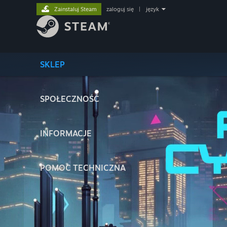
Zainstaluj Steam
zaloguj się
|
język
SKLEP
SPOŁECZNOŚĆ
INFORMACJE
POMOC TECHNICZNA