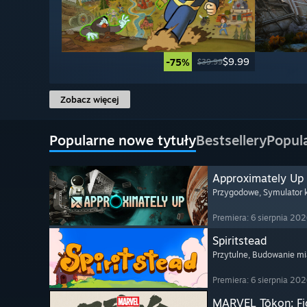
$9.99
-75%
$39.99
Zobacz więcej
Popularne nowe tytuły
Bestsellery
Popul
Approximately Up
Przygodowe
, Symulator
Premiera: 6 sierpnia 20
Spiritstead
Przytulne
, Budowanie mi
Premiera: 6 sierpnia 20
MARVEL Tōkon: Fi