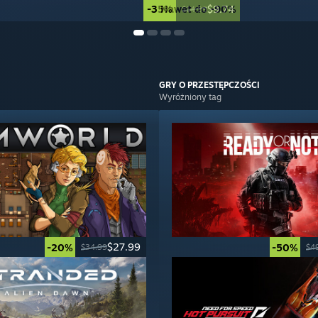
-35%
Nawet do -90%
$9.74
$14.99
GRY
O PRZESTĘPCZOŚCI
Wyróżniony tag
$27.99
-20%
-50%
$34.99
$4