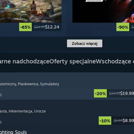
$12.24
-65%
-90%
$34.99
$
Zobacz więcej
arne nadchodzące
Oferty specjalne
Wschodzące
 kosmiczny
, Piaskownica
, Symulatory
$19.9
-20%
$24.99
26
asta
, Inkrementacja
, Urocze
$8.9
-10%
$9.99
26
ghting Souls