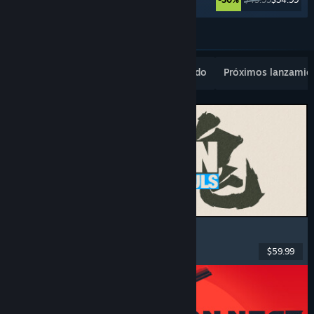
Ver más
Novedades populares
Lo más vendido
Próximos lanzamie
MARVEL Tōkon: Fighting Souls
Acción
, Casuales
, Lucha en 2D
, Arcade
$59.99
Lanzamiento: 6 AGO 2026