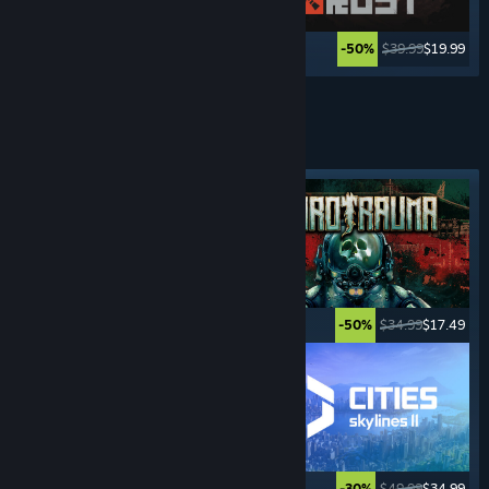
$69.99
$23.09
$39.99
$19.99
-67%
-50%
Ver más
JUEGOS DE
ADMINISTRACIÓN
Etiqueta destacada
$34.99
$27.99
$34.99
$17.49
-20%
-50%
$19.99
$16.99
$49.99
$34.99
-15%
-30%