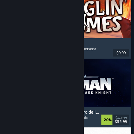
Burglin' Gnomes
Cooperativos
, Divertidos
, Multijugador
, Primera persona
$9.99
Lanzamiento: 10 JUN 2026
LEGO® Batman™: El Legado del Caballero de la Noche
Cooperativos
, Mundo abierto
, Superhéroes
, Cómics
$69.99
-20%
$55.99
Lanzamiento: 22 MAY 2026