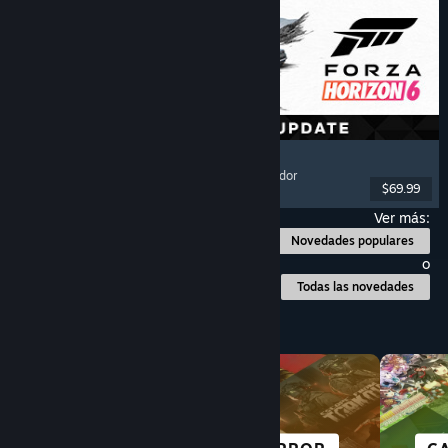
Forza Horizon 6
Carreras
, Mundo abierto
, Conducción
, Multijugador
$69.99
Lanzamiento: 18 MAY 2026
Ver más:
Novedades populares
o
Todas las novedades
Explorar por categoría
CIENCIA