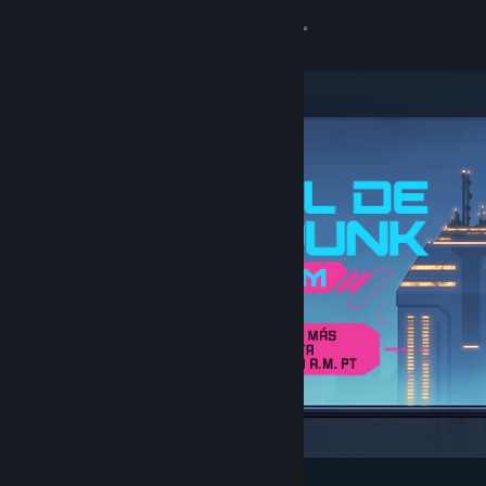
Iniciar sesión
Tienda
Comunidad
Acerca de
Soporte
Cambiar idioma
Obtener la aplicación de Steam Mobile
Ver versión clásica
Destacados y recomendados