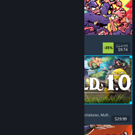
How Many Dudes?
Estrategia
, Roguelike
, Casuales
, Indie
$14.99
-35%
$9.74
Lanzamiento: 30 JUL 2026
Palworld
Mundo abierto
, Supervivencia
, Coleccionista de criaturas
, Multijugador
$29.99
Lanzamiento: 9 JUL 2026