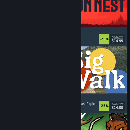
IRON NEST: Heavy Turret Simulator
Militares
, Simuladores
, Realistas
, 3D
$19.99
-25%
$14.99
Lanzamiento: 6 AGO 2026
Big Walk
Mundo abierto
, Aventura
, Campañas cooperativas
, Exploración
$19.99
-25%
$14.99
Lanzamiento: 4 AGO 2026