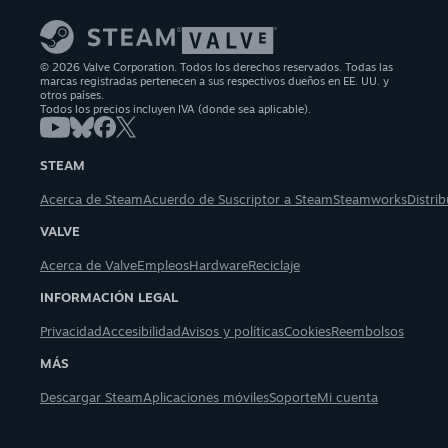
© 2026 Valve Corporation. Todos los derechos reservados. Todas las
marcas registradas pertenecen a sus respectivos dueños en EE. UU. y
otros países.
Todos los precios incluyen IVA (donde sea aplicable).
STEAM
Acerca de Steam
Acuerdo de Suscriptor a Steam
Steamworks
Distri
VALVE
Acerca de Valve
Empleos
Hardware
Reciclaje
INFORMACIÓN LEGAL
Privacidad
Accesibilidad
Avisos y políticas
Cookies
Reembolsos
MÁS
Descargar Steam
Aplicaciones móviles
Soporte
Mi cuenta