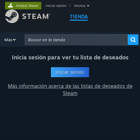
Instalar Steam
iniciar sesión
|
idioma
TIENDA
Explorar
Más
Recomendaciones
Categorías
Hardware
Fo
Búsqueda avanzada
Inicia sesión para ver tu lista de deseados
Iniciar sesión
Más información acerca de las listas de deseados de
Steam