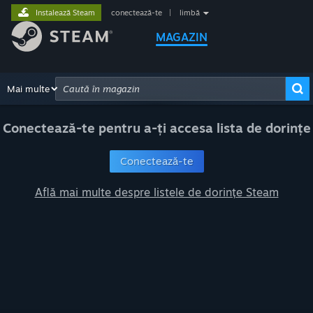
Instalează Steam
conectează-te
|
limbă
MAGAZIN
Navighează
Mai multe
Recomandări
Categorii
Hardware
Modali
Căutare avansată
Conectează-te pentru a-ți accesa lista de dorințe
Conectează-te
Află mai multe despre listele de dorințe Steam
e-ului