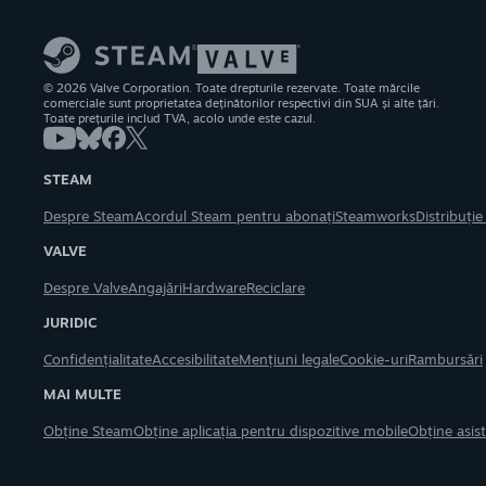
© 2026 Valve Corporation. Toate drepturile rezervate. Toate mărcile
comerciale sunt proprietatea deținătorilor respectivi din SUA și alte țări.
Toate prețurile includ TVA, acolo unde este cazul.
STEAM
Despre Steam
Acordul Steam pentru abonați
Steamworks
Distribuți
VALVE
Despre Valve
Angajări
Hardware
Reciclare
JURIDIC
Confidențialitate
Accesibilitate
Mențiuni legale
Cookie-uri
Rambursări
MAI MULTE
Obține Steam
Obține aplicația pentru dispozitive mobile
Obține asis