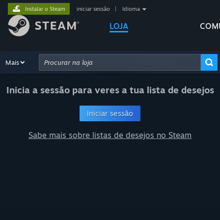
Instalar o Steam
iniciar sessão
|
Idioma
LOJA
COM
Explorar
Mais
Recomendações
Categorias
Hardware
Mane
Pesquisa avançada
Inicia a sessão para veres a tua lista de desejos
Iniciar sessão
Sabe mais sobre listas de desejos no Steam