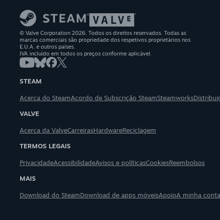
© Valve Corporation 2026. Todos os direitos reservados. Todas as
marcas comerciais são propriedade dos respetivos proprietários nos
E.U.A. e outros países.
IVA incluído em todos os preços conforme aplicável.
STEAM
Acerca do Steam
Acordo de Subscrição Steam
Steamworks
Distribu
VALVE
Acerca da Valve
Carreiras
Hardware
Reciclagem
TERMOS LEGAIS
Privacidade
Acessibilidade
Avisos e políticas
Cookies
Reembolsos
MAIS
Download do Steam
Download de apps móveis
Apoio
A minha cont