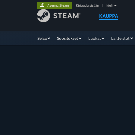
Asenna Steam
Kirjaudu sisään
|
kieli
KAUPPA
Selaa
Suositukset
Luokat
Laitteistot