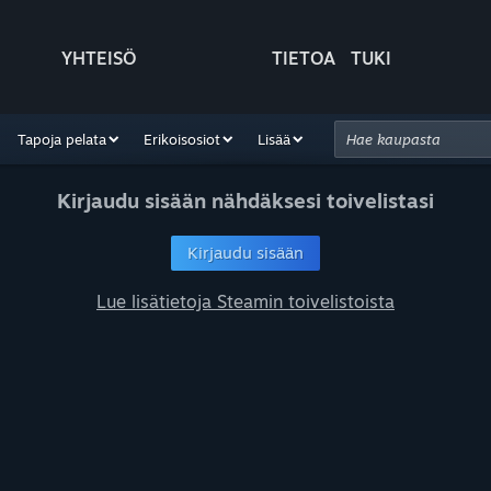
YHTEISÖ
TIETOA
TUKI
Tapoja pelata
Erikoisosiot
Lisää
Kirjaudu sisään nähdäksesi toivelistasi
Kirjaudu sisään
Lue lisätietoja Steamin toivelistoista