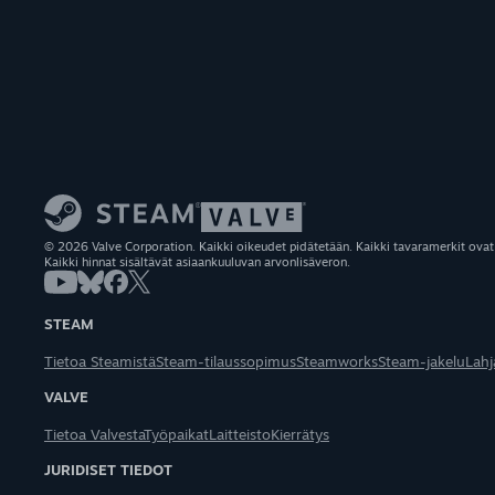
© 2026 Valve Corporation. Kaikki oikeudet pidätetään. Kaikki tavaramerkit ovat
Kaikki hinnat sisältävät asiaankuuluvan arvonlisäveron.
STEAM
Tietoa Steamistä
Steam-tilaussopimus
Steamworks
Steam-jakelu
Lahj
VALVE
Tietoa Valvesta
Työpaikat
Laitteisto
Kierrätys
JURIDISET TIEDOT