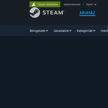
Steam telepítése
bejelentkezés
|
Nyelv
ÁRUHÁZ
Böngészés
Javaslatok
Kategóriák
Hard