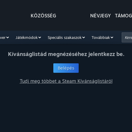
KÖZÖSSÉG
NÉVJEGY
TÁMOG
ver
Játékmódok
Speciális szakaszok
Továbbiak
Kívánságlistád megnézéséhez jelentkezz be.
Belépés
Tudj meg többet a Steam Kívánságlistáról