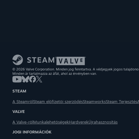
© 2026 Valve Corporation. Minden jog fenntartva. A védjegyek jogos tulajdon
Minden ár tartalmazza az áfát, ahol az érvényben van.
STEAM
A Steamről
Steam előfizetői szerződés
Steamworks
Steam Terjesztés
VALVE
A Valve-ről
Munkalehetőségek
Hardverek
Újrahasznosítás
JOGI INFORMÁCIÓK